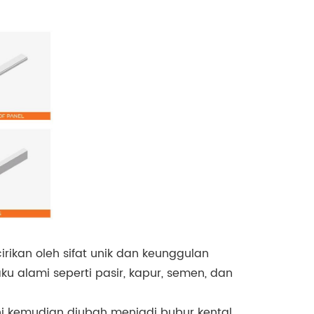
rikan oleh sifat unik dan keunggulan
u alami seperti pasir, kapur, semen, dan
i kemudian diubah menjadi bubur kental