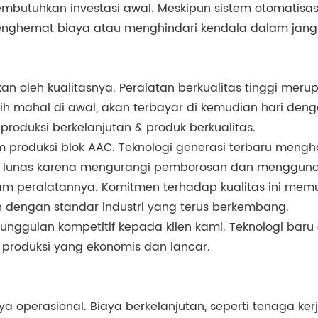
embutuhkan investasi awal. Meskipun sistem otomatisas
 menghemat biaya atau menghindari kendala dalam jang
an oleh kualitasnya. Peralatan berkualitas tinggi meru
bih mahal di awal, akan terbayar di kemudian hari de
produksi berkelanjutan & produk berkualitas.
roduksi blok AAC. Teknologi generasi terbaru menghadi
yar lunas karena mengurangi pemborosan dan mengguna
am peralatannya. Komitmen terhadap kualitas ini memu
n dengan standar industri yang terus berkembang.
keunggulan kompetitif kepada klien kami. Teknologi ba
 produksi yang ekonomis dan lancar.
aya operasional. Biaya berkelanjutan, seperti tenaga k