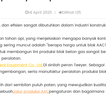
14 April 2025
Dilihat:135
 dan efisien sangat dibutuhkan dalam industri konstru
l, dan tahan api, yang menjelaskan mengapa banyak ko
g sering muncul adalah "berapa harga untuk blok AAC
tuk membangun lini produksi blok beton gas sangat ber
s peralatan.
gent Equipment Co., Ltd.
Di sinilah peran Teeyer. Sebagai
engembangan, serta manufaktur peralatan produksi blok
ih dari sembilan puluh paten, yang mewujudkan kualitas 
sebuah
Jalur produksi AAC
pengaturan dan bagaimana T