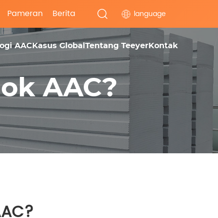
Pameran
Berita
language
logi AAC
Kasus Global
Tentang Teeyer
Kontak
blok AAC?
 AAC?