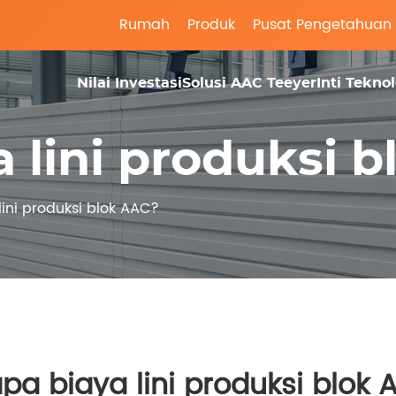
Rumah
Produk
Pusat Pengetahuan
Nilai Investasi
Solusi AAC Teeyer
Inti Tekno
 lini produksi 
ini produksi blok AAC?
pa biaya lini produksi blok