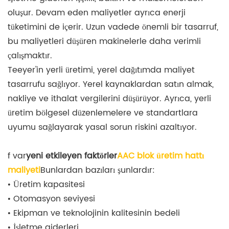
oluşur. Devam eden maliyetler ayrıca enerji
tüketimini de içerir. Uzun vadede önemli bir tasarruf,
bu maliyetleri düşüren makinelerle daha verimli
çalışmaktır.
Teeyer'in yerli üretimi, yerel dağıtımda maliyet
tasarrufu sağlıyor. Yerel kaynaklardan satın almak,
nakliye ve ithalat vergilerini düşürüyor. Ayrıca, yerli
üretim bölgesel düzenlemelere ve standartlara
uyumu sağlayarak yasal sorun riskini azaltıyor.
f var
yeni etkileyen faktörler
AAC blok üretim hattı
maliyeti
Bunlardan bazıları şunlardır:
• Üretim kapasitesi
• Otomasyon seviyesi
• Ekipman ve teknolojinin kalitesinin bedeli
• İşletme giderleri