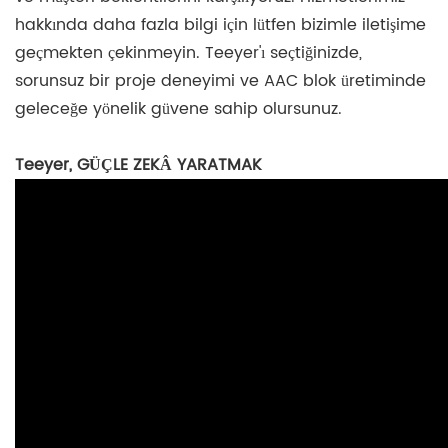
hakkında daha fazla bilgi için lütfen bizimle iletişime
geçmekten çekinmeyin. Teeyer'ı seçtiğinizde,
sorunsuz bir proje deneyimi ve AAC blok üretiminde
geleceğe yönelik güvene sahip olursunuz.
Teeyer, GÜÇLE ZEKÂ YARATMAK