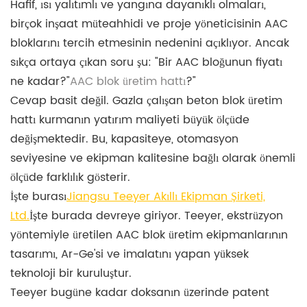
Hafif, ısı yalıtımlı ve yangına dayanıklı olmaları,
birçok inşaat müteahhidi ve proje yöneticisinin AAC
bloklarını tercih etmesinin nedenini açıklıyor. Ancak
sıkça ortaya çıkan soru şu: "Bir AAC bloğunun fiyatı
ne kadar?"
AAC blok üretim hattı
?"
Cevap basit değil. Gazla çalışan beton blok üretim
hattı kurmanın yatırım maliyeti büyük ölçüde
değişmektedir. Bu, kapasiteye, otomasyon
seviyesine ve ekipman kalitesine bağlı olarak önemli
ölçüde farklılık gösterir.
İşte burası
Jiangsu Teeyer Akıllı Ekipman Şirketi,
Ltd.
İşte burada devreye giriyor. Teeyer, ekstrüzyon
yöntemiyle üretilen AAC blok üretim ekipmanlarının
tasarımı, Ar-Ge'si ve imalatını yapan yüksek
teknoloji bir kuruluştur.
Teeyer bugüne kadar doksanın üzerinde patent