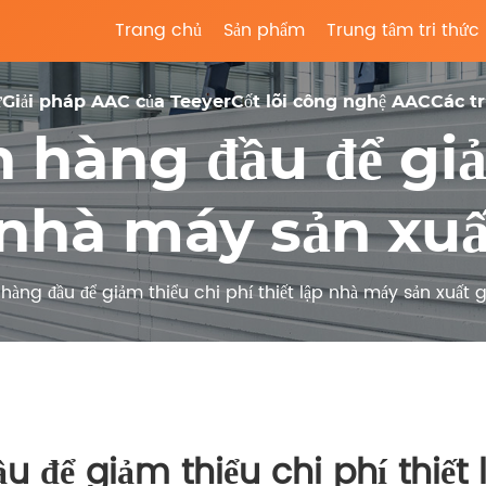
Trang chủ
Sản phẩm
Trung tâm tri thức
ư
Giải pháp AAC của Teeyer
Cốt lõi công nghệ AAC
Các t
n hàng đầu để gi
p nhà máy sản x
n hàng đầu để giảm thiểu chi phí thiết lập nhà máy sản xuất
ầu để giảm thiểu chi phí thiết