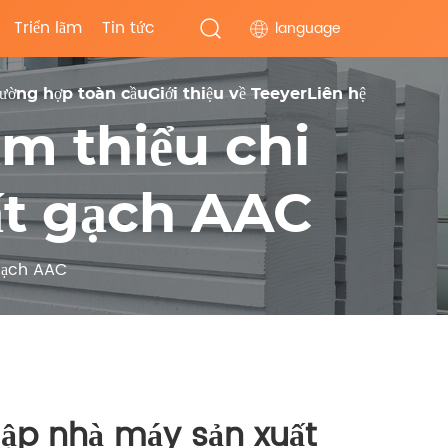
Triển lãm
Tin tức
language
rường hợp toàn cầu
Giới thiệu về Teeyer
Liên hệ
ảm thiểu chi
uất gạch AAC
 gạch AAC
 lập nhà máy sản xuất