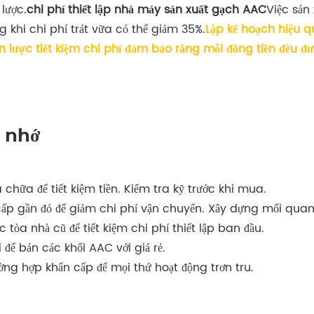
lược.
chi phí thiết lập nhà máy sản xuất gạch AAC
Việc sản
g khi chi phí trát vữa có thể giảm 35%.
Lập kế hoạch hiệu q
ến lược tiết kiệm chi phí đảm bảo rằng mỗi đồng tiền đề
 nhớ
ữa để tiết kiệm tiền. Kiểm tra kỹ trước khi mua.
ấp gần đó để giảm chi phí vận chuyển. Xây dựng mối quan 
òa nhà cũ để tiết kiệm chi phí thiết lập ban đầu.
để bán các khối AAC với giá rẻ.
ường hợp khẩn cấp để mọi thứ hoạt động trơn tru.