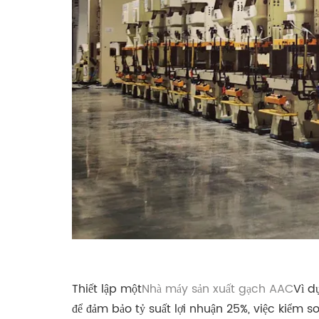
Thiết lập một
Nhà máy sản xuất gạch AAC
Vì dự
để đảm bảo tỷ suất lợi nhuận 25%, việc kiểm s